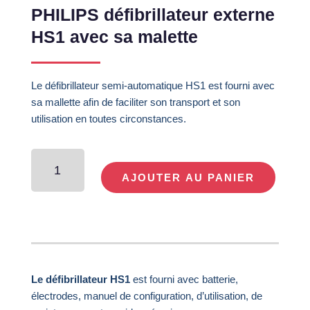
PHILIPS défibrillateur externe
HS1 avec sa malette
Le défibrillateur semi-automatique HS1 est fourni avec
sa mallette afin de faciliter son transport et son
utilisation en toutes circonstances.
quantité
de
AJOUTER AU PANIER
PHILIPS
défibrillateur
externe
HS1
avec
sa
Le défibrillateur HS1
est fourni avec batterie,
malette
électrodes, manuel de configuration, d’utilisation, de