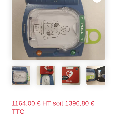
1164,00
€
HT soit
1396,80
€
TTC