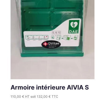
Armoire intérieure AIVIA S
110,00
€
HT soit
132,00
€
TTC