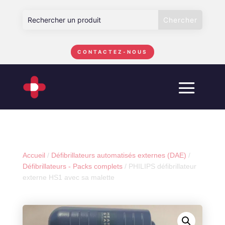
CONTACTEZ-NOUS
Accueil
/
Défibrillateurs automatisés externes (DAE)
/
Défibrillateurs - Packs complets
/
PHILIPS défibrillateur
externe HS1 avec sa malette