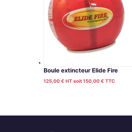
Boule extincteur Elide Fire
125,00
€
HT soit
150,00
€
TTC