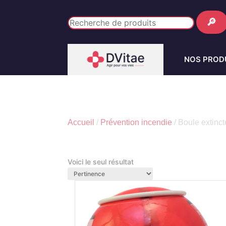
🔎
NOS PROD
Accueil
/
Prévention incendie
/
Boule extinct
Voici le seul résultat